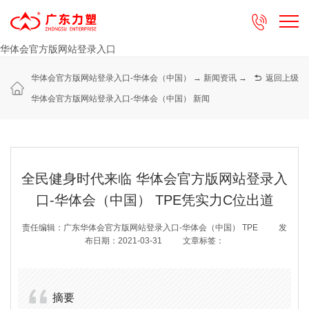

华体会官方版网站登录入口
华体会官方版网站登录入口-华体会（中国）
→
新闻资讯
→

返回上级
华体会官方版网站登录入口-华体会（中国） 新闻
全民健身时代来临 华体会官方版网站登录入
口-华体会（中国） TPE凭实力C位出道
责任编辑：广东华体会官方版网站登录入口-华体会（中国） TPE
发
布日期：2021-03-31
文章标签：
摘要