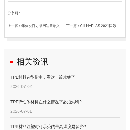
分享到：
上一篇：
华体会官方版网站登录入口-华体会（中国） 企业2020年回顾与展望：继续深耕，用更好的产品服务客户
下一篇：
CHINAPLAS 2021国际橡塑展，华体会官方版网站登录入口-华体会（中国） 诚邀您的到来！
相关资讯
TPE材料选型指南，看这一篇就够了
2026-07-02
TPE弹性体材料在什么情况下必须烘料?
2026-07-01
TPR材料注塑时可承受的最高温度是多少?