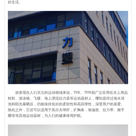
好生活。
就拿现在人们关注的运动领域来说，TPE、TPR就广泛应用在水上用品
蛙鞋、游泳镜、飞碟、海上漂流拉力器等运动器材上，哪怕是经过海水浸
泡和阳光暴晒后，仍能保持良好的柔软性和高回弹性，深受用户的喜爱。
除此之外，它还可以适用于高尔夫球杆，扩胸条，瑜伽垫、拉力带、握手
圈等等其他运动器材，为人们的健康保驾护航。