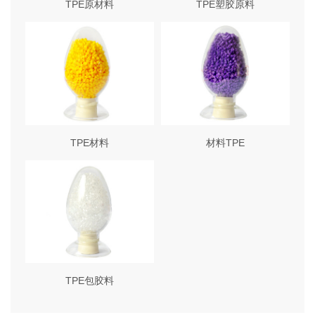
TPE原材料
TPE塑胶原料
TPE材料
材料TPE
TPE包胶料