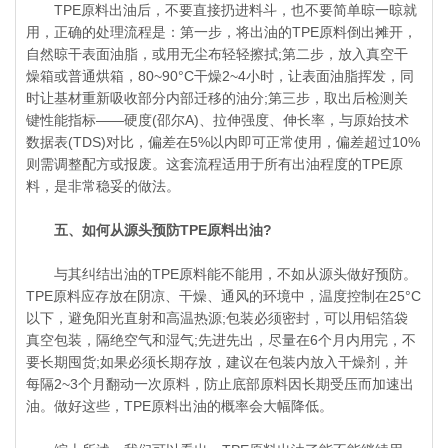
TPE原料出油后，不要直接扔进料斗，也不要简单晾一晾就
用，正确的处理流程是：第一步，将出油的TPE原料倒出摊开，
自然晾干表面油脂，或用无尘布轻轻擦拭;第二步，放入真空干
燥箱或普通烘箱，80~90°C干燥2~4小时，让表面油脂挥发，同
时让基材重新吸收部分内部迁移的油分;第三步，取出后检测关
键性能指标——硬度(邵尔A)、拉伸强度、伸长率，与原始技术
数据表(TDS)对比，偏差在5%以内即可正常使用，偏差超过10%
则需调整配方或报废。这套流程适用于所有出油程度的TPE原
料，是非常稳妥的做法。
五、如何从源头预防TPE原料出油?
与其纠结出油的TPE原料能不能用，不如从源头做好预防。
TPE原料应存放在阴凉、干燥、通风的环境中，温度控制在25°C
以下，避免阳光直射和高温热源;包装必须密封，可以用铝箔袋
真空包装，隔绝空气和湿气;先进先出，尽量在6个月内用完，不
要长期囤货;如果必须长期存放，建议在包装内放入干燥剂，并
每隔2~3个月翻动一次原料，防止底部原料因长期受压而加速出
油。做好这些，TPE原料出油的概率会大幅降低。