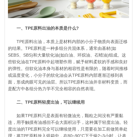
一、TPE原料出油的本质是什么?
TPE原料出油，本质上是材料内部的小分子物质向表面迁移
的结果。TPE原料是一种多组分共混体系，通常由基材(如
SEBS、SBS)和大量软化油(如白油、环烷油、石蜡油)组成。这
些软化油在TPE原料中起增塑作用，赋予材料柔软的手感和良好
的弹性。但软化油本身与基材的相容性是有限的，随着时间推移
或温度变化，小分子的软化油会从TPE原料内部逐渐迁移到表
面，形成肉眼可见的油层。所以TPE原料出油并非材料变质，而
是配方中各组分热力学不完全相容的自然表现。
二、TPE原料轻度出油，可以继续用
如果TPE原料只是表面有轻微油光，颗粒之间没有严重黏
连，用手触摸有油感但不会大面积沾手，这种属于轻度出油。轻
度出油的TPE原料完全可以继续使用，只需要在加工前做简单处
理：将TPE原料放入烘箱中，在80~90°C下干燥2~3小时，让表