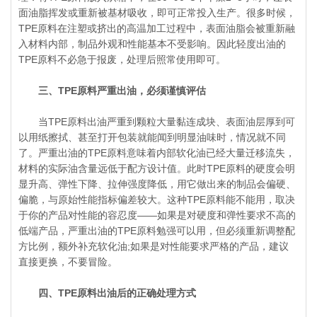
面油脂挥发或重新被基材吸收，即可正常投入生产。很多时候，
TPE原料在注塑或挤出的高温加工过程中，表面油脂会被重新融
入材料内部，制品外观和性能基本不受影响。因此轻度出油的
TPE原料不必急于报废，处理后照常使用即可。
三、TPE原料严重出油，必须谨慎评估
当TPE原料出油严重到颗粒大量黏连成块、表面油层厚到可
以用纸擦拭、甚至打开包装就能闻到明显油味时，情况就不同
了。严重出油的TPE原料意味着内部软化油已经大量迁移流失，
材料的实际油含量远低于配方设计值。此时TPE原料的硬度会明
显升高、弹性下降、拉伸强度降低，用它做出来的制品会偏硬、
偏脆，与原始性能指标偏差较大。这种TPE原料能不能用，取决
于你的产品对性能的容忍度——如果是对硬度和弹性要求不高的
低端产品，严重出油的TPE原料勉强可以用，但必须重新调整配
方比例，额外补充软化油;如果是对性能要求严格的产品，建议
直接更换，不要冒险。
四、TPE原料出油后的正确处理方式