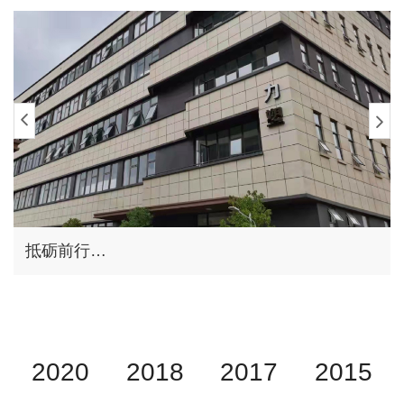


抵砺前行…
2020
2018
2017
2015