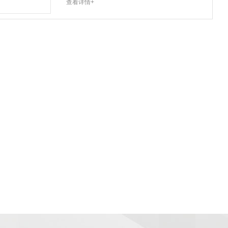
查看详情+