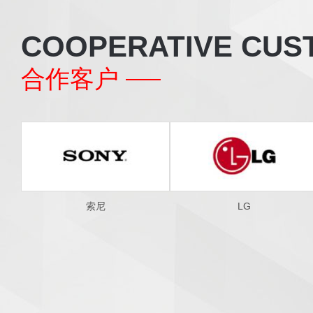
COOPERATIVE CUS
合作客户
索尼
LG