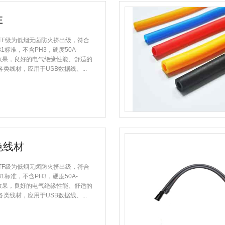
E
 系列TF级为低烟无卤防火挤出级，符合
581标准，不含PH3，硬度50A-
面效果，良好的电气绝缘性能、舒适的
类线材，应用于USB数据线、...
色线材
 系列TF级为低烟无卤防火挤出级，符合
581标准，不含PH3，硬度50A-
面效果，良好的电气绝缘性能、舒适的
类线材，应用于USB数据线、...