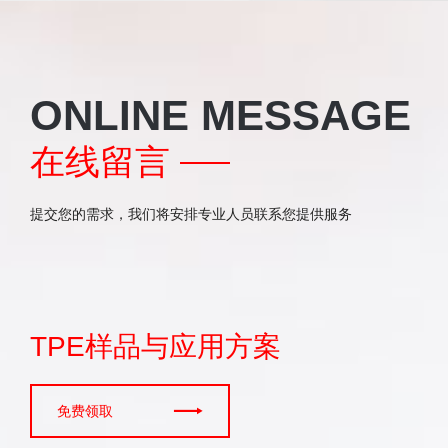
ONLINE MESSAGE
在线留言
提交您的需求，我们将安排专业人员联系您提供服务
TPE样品与应用方案

免费领取