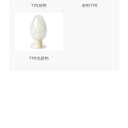
TPE材料
材料TPE
TPE包胶料