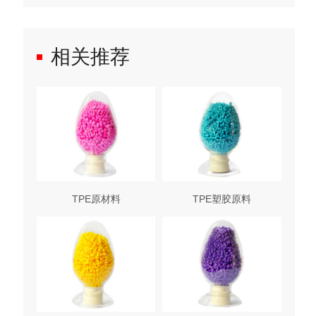
相关推荐
TPE原材料
TPE塑胶原料