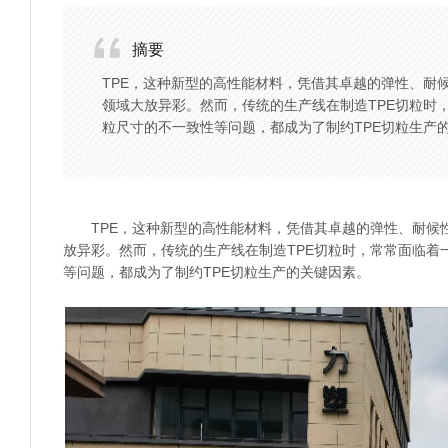
摘要
TPE，这种新型的高性能材料，凭借其卓越的弹性、耐
领域大放异彩。然而，传统的生产线在制造TPE切粒时
粒尺寸的不一致性等问题，都成为了制约TPE切粒生产
TPE，这种新型的高性能材料，凭借其卓越的弹性、耐候性
放异彩。然而，传统的生产线在制造TPE切粒时，常常面临着
等问题，都成为了制约TPE切粒生产的关键因素。