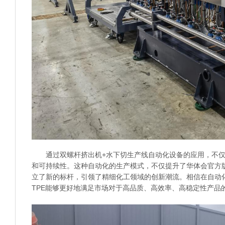
通过双螺杆挤出机+水下切生产线自动化设备的应用，不仅
和可持续性。这种自动化的生产模式，不仅提升了华体会官方版
立了新的标杆，引领了精细化工领域的创新潮流。相信在自动
TPE能够更好地满足市场对于高品质、高效率、高稳定性产品