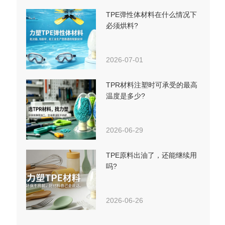
TPE弹性体材料在什么情况下
必须烘料?
2026-07-01
TPR材料注塑时可承受的最高
温度是多少?
2026-06-29
TPE原料出油了，还能继续用
吗?
2026-06-26