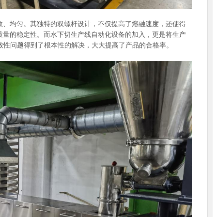
、均匀。其独特的双螺杆设计，不仅提高了熔融速度，还使得
质量的稳定性。而水下切生产线自动化设备的加入，更是将生产
致性问题得到了根本性的解决，大大提高了产品的合格率。