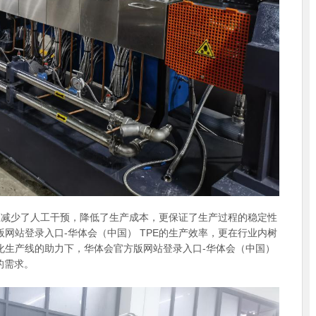
减少了人工干预，降低了生产成本，更保证了生产过程的稳定性
网站登录入口-华体会（中国） TPE的生产效率，更在行业内树
化生产线的助力下，华体会官方版网站登录入口-华体会（中国）
的需求。