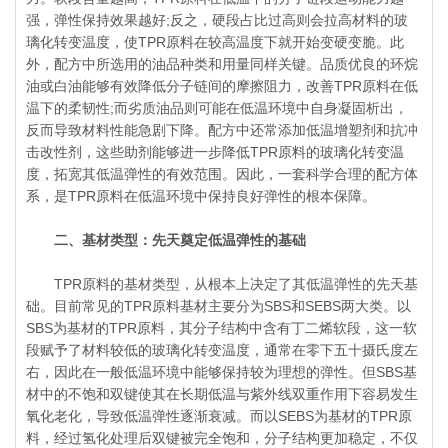
强，弹性保持效果越好;反之，硬段占比过高则会拉高材料的玻
璃化转变温度，使TPR原料在较高温度下就开始变硬变脆。此
外，配方中所选用的油品种类和用量同样关键。品质优良的环烷
油或白油能够有效降低分子链间的摩擦阻力，改善TPR原料在低
温下的柔韧性;而劣质油品则可能在低温环境中自身凝固析出，
反而导致材料性能急剧下降。配方中还常添加低温增塑剂和抗冲
击改性剂，这些助剂能够进一步降低TPR原料的玻璃化转变温
度，拓宽其低温弹性的有效范围。因此，一套科学合理的配方体
系，是TPR原料在低温环境中保持良好弹性的根本保障。
二、基材类型：先天奠定低温弹性的基础
TPR原料的基材类型，从根本上决定了其低温弹性的先天基
础。目前常见的TPR原料基材主要分为SBS和SEBS两大类。以
SBS为基材的TPR原料，其分子结构中含有丁二烯软段，这一软
段赋予了材料较低的玻璃化转变温度，通常在零下五十摄氏度左
右，因此在一般低温环境中能够保持较为理想的弹性。但SBS基
材中的不饱和双键使其在长期低温与紫外线双重作用下容易发生
氧化老化，导致低温弹性逐渐衰减。而以SEBS为基材的TPR原
料，经过氢化处理后双键被完全饱和，分子结构更加稳定，不仅