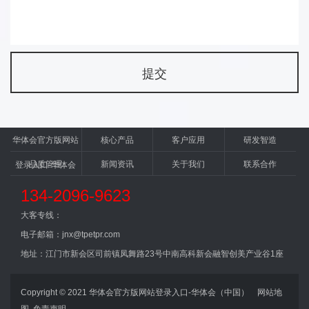
华体会官方版网站
核心产品
客户应用
研发智造
品质管理
新闻资讯
关于我们
联系合作
登录入口-华体会
（中国）
134-2096-9623
大客专线：
电子邮箱：jnx@tpetpr.com
地址：江门市新会区司前镇凤舞路23号中南高科新会融智创美产业谷1座
Copyright © 2021 华体会官方版网站登录入口-华体会（中国）
网站地
图
免责声明