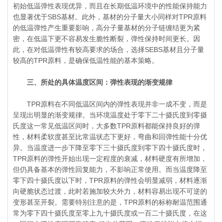
初始低温弹性表现优异，而且在长期低温环境中的性能保持能力
也显著优于SBS基材。此外，基材的分子量大小同样对TPR原料
的低温弹性产生重要影响，高分子量基材的分子链缠结更为紧
密，在低温下更不容易发生脆性断裂，弹性保持时间更长。因
此，在对低温弹性有较高要求的场合，选择SEBS基材且分子量
较高的TPR原料，是确保低温性能的基本策略。
三、所处的具体温度区间：弹性表现的渐变规律
TPR原料在不同低温区间内的弹性表现并非一成不变，而是
呈现出明显的渐变规律。当环境温度处于零下二十摄氏度到零摄
氏度这一常见低温区间时，大多数TPR原料都能保持良好的弹
性，材料柔软度甚至比常温状态下更好，弯曲和回弹性能十分优
异。当温度进一步下降至零下三十摄氏度到零下四十摄氏度时，
TPR原料的弹性开始出现一定程度的衰减，材料硬度有所增加，
但仍具备基本的弹性回复能力，不影响正常使用。而当温度降至
零下四十摄氏度以下时，TPR原料的弹性会明显减弱，材料逐渐
向硬脆状态过渡，此时若施加较大外力，材料容易出现不可逆的
变形甚至开裂。需要特别注意的是，TPR原料的标称耐温范围通
常为零下四十摄氏度至零上九十摄氏度或一百二十摄氏度，在这