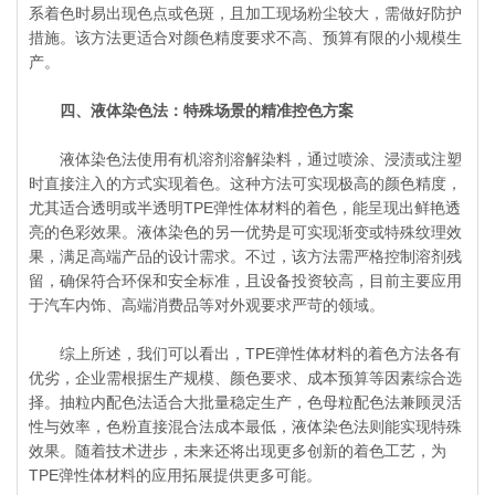
系着色时易出现色点或色斑，且加工现场粉尘较大，需做好防护
措施。该方法更适合对颜色精度要求不高、预算有限的小规模生
产。
四、液体染色法：特殊场景的精准控色方案
液体染色法使用有机溶剂溶解染料，通过喷涂、浸渍或注塑
时直接注入的方式实现着色。这种方法可实现极高的颜色精度，
尤其适合透明或半透明TPE弹性体材料的着色，能呈现出鲜艳透
亮的色彩效果。液体染色的另一优势是可实现渐变或特殊纹理效
果，满足高端产品的设计需求。不过，该方法需严格控制溶剂残
留，确保符合环保和安全标准，且设备投资较高，目前主要应用
于汽车内饰、高端消费品等对外观要求严苛的领域。
综上所述，我们可以看出，TPE弹性体材料的着色方法各有
优劣，企业需根据生产规模、颜色要求、成本预算等因素综合选
择。抽粒内配色法适合大批量稳定生产，色母粒配色法兼顾灵活
性与效率，色粉直接混合法成本最低，液体染色法则能实现特殊
效果。随着技术进步，未来还将出现更多创新的着色工艺，为
TPE弹性体材料的应用拓展提供更多可能。